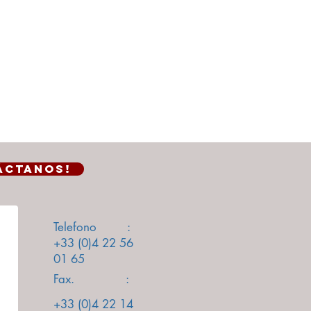
áctanos!
Telefono :
+33 (0)4 22 56
01 65
Fax. :
+33 (0)4 22 14