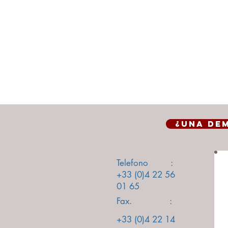
¿Una de
Telefono :
+33 (0)4 22 56
01 65
Fax. :
+33 (0)4 22 14