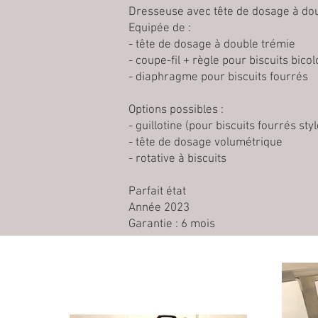
Dresseuse avec tête de dosage à doub
Equipée de :
- tête de dosage à double trémie
- coupe-fil + règle pour biscuits bico
- diaphragme pour biscuits fourrés
Options possibles :
- guillotine (pour biscuits fourrés styl
- tête de dosage volumétrique
- rotative à biscuits
Parfait état
Année 2023
Garantie : 6 mois