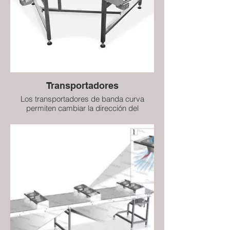
de su longitud, el horno se divide en
secciones con quemador y sin quemador.
Cada sección cuenta con un control de
temperatura independiente.
Transportadores
Los transportadores de banda curva
permiten cambiar la dirección del
transporte del producto. Garantizan un
flujo continuo, estable y uniforme de
productos, independientemente de su
forma. Hasborg ofrece una amplia gama
de transportadores de arco con bandas
de poliuretano o PVC. El transportador
está equipado con tambores cónicos que
garantizan la correcta disposición de los
productos transportados y un
funcionamiento silencioso a altas
velocidades. Nuestros clientes reconocen
esta versión de transportadores de arco
como una solución de construcción fiable,