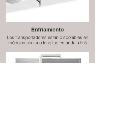
eficiente, resistente y duradera. Esta
versión cumple con estrictos requisitos
técnicos.
Enfriamiento
Los transportadores están disponibles en
módulos con una longitud estándar de 5
m, que se ensamblan en unidades más
largas según sea necesario. Cada módulo
está equipado con ventiladores para
impulsar el flujo de aire. La rejilla de
trabajo del transportador permite la libre
circulación del aire, lo que facilita la
evaporación y el enfriamiento del
producto. Cada módulo está equipado
con su propio inversor.