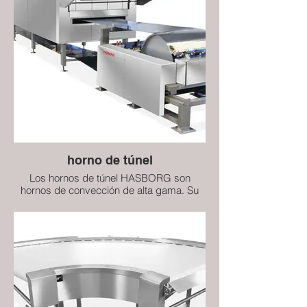
galleta se recoge y se envía a una cinta
transportadora que permite que los
productos espolvoreados regresen a la
tolva de alimentación.
horno de túnel
Los hornos de túnel HASBORG son
hornos de convección de alta gama. Su
sistema avanzado y sus soluciones
técnicas, junto con un excelente
aislamiento térmico, permiten la máxima
retención de calor dentro de las cámaras
de cocción. Todo esto contribuye a un bajo
consumo de gas, petróleo o electricidad
(según el tipo de combustible),
manteniendo al mismo tiempo una alta
calidad del producto final. Dependiendo