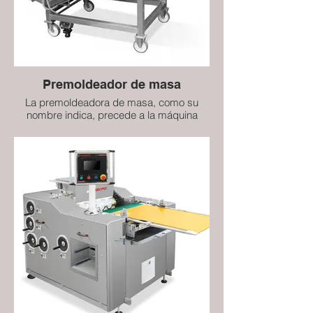
Premoldeador de masa
La premoldeadora de masa, como su
nombre indica, precede a la máquina
moldeadora de masa en la línea de
producción. Sirve para distribuir
uniformemente la masa en la Moldeadora
rotativa Royal Rolls. La premoldeadora de
masa cuenta con su propia tolva y
sistema de descarga, que se ajusta a la
tolva específica.
Tras cargar la masa en la tolva, se
extiende con un rodillo grande de 400 mm
de diámetro. A continuación, la masa se
corta en tiras y se carga mediante la cinta
transportadora en la tolva de la máquina
moldeadora. Un sensor controla la
cantidad de masa y controla el
funcionamiento de la premoldeadora.