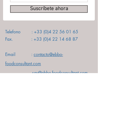
Suscríbete ahora
Telefono :
+33 (0)4 22 56 01 65
Fax. :
+33 (0)4 22 14 68
87
Email :
contacto@ebbo-
foodconsultant.com
sav@ebbo-foodconsultant.com
Dirección : 695 chemin de Fondurane,
83440 Montauroux - France
Telefono :
+33 (0)4 22 56 01 65
Fax. :
+33 (0)4 22 14 68
87