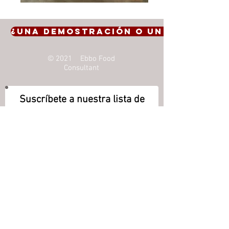
¿Una demostración o un presupue
© 2021 Ebbo Food
Consultant
Suscríbete a nuestra lista de
correo
No te pierdas ninguna noticia
Suscríbete ahora
Telefono :
+33 (0)4 22 56 01 65
Fax. :
+33 (0)4 22 14 68
87