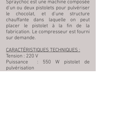
Spraychoc est une machine composée
d’un ou deux pistolets pour pulvériser
le chocolat, et d’une structure
chauffante dans laquelle on peut
placer le pistolet à la fin de la
fabrication. Le compresseur est fourni
sur demande.
CARACTÉRISTIQUES TECHNIQUES :
Tension : 220 V
Puissance : 550 W pistolet de
pulvérisation
Système de pulvérisation : airmix
Pression : réglable de 0,5 à 3,5 bars
Dimensions : 700 x 200 x H 400 mm
Poids : 19 Kg
Capacité cuve : 2 litres