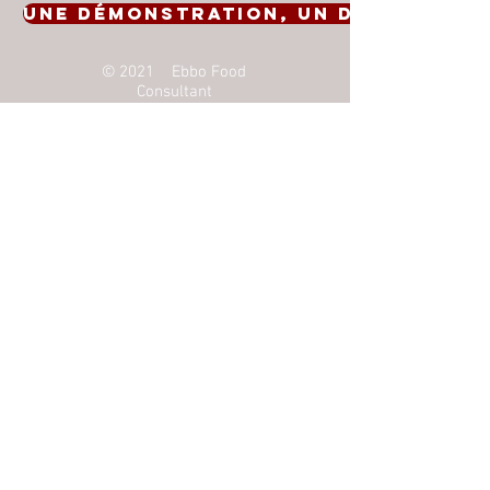
Une démonstration, un devis ? Con
© 2021 Ebbo Food
Consultant
Inscrivez-vous à notre liste de
diffusion
Ne manquez aucune actualité
S`abonner maintenant
Suivez-nous
Youtube
Facebook
Instagram