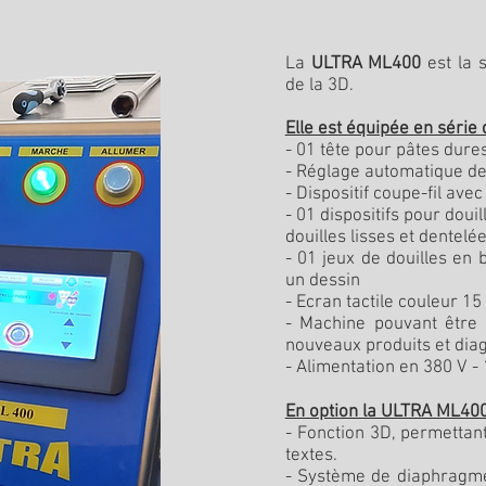
La
ULTRA ML400
est la 
de la 3D.
Elle est équipée en série 
- 01 tête pour pâtes dures
- Réglage automatique de 
- Dispositif coupe-fil ave
- 01 dispositifs pour doui
douilles lisses et dentelée
- 01 jeux de douilles en
un dessin
- Ecran tactile couleur 15
- Machine pouvant être 
nouveaux produits et dia
- Alimentation en 380 V -
En option la ULTRA ML400
- Fonction 3D, permettant
textes.
- Système de diaphragme 